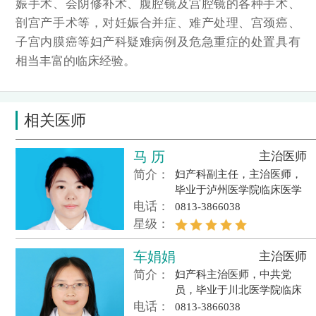
病例及危急重症的处置具
娠手术、会阴修补术、腹腔镜及宫腔镜的各种手术、
有相当丰富的临床经验。
剖宫产手术等，对妊娠合并症、难产处理、宫颈癌、
子宫内膜癌等妇产科疑难病例及危急重症的处置具有
相当丰富的临床经验。
相关医师
马 历
主治医师
简介：
妇产科副主任，主治医师，
毕业于泸州医学院临床医学
电话：
专业，本科，从事妇产科工
0813-3866038
作10余年，曾在自贡市第四
星级：
人民医院妇产科、自贡市中
医院进修学习，多次参加省
车娟娟
主治医师
级、市级的学术交流活动，
简介：
妇产科主治医师，中共党
擅长腹腔镜子宫肌瘤剥除、
员，毕业于川北医学院临床
卵巢、输卵管良性病变的相
电话：
医学专业，本科，从事妇产
0813-3866038
关手术，剖宫产手术，宫腔