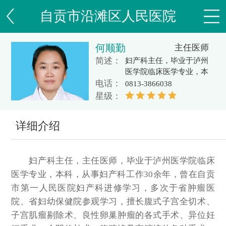
自贡市沿滩区人民医院
何顺勤
主任医师
简述：
妇产科主任，毕业于泸州
医学院临床医学专业，本
电话：
科，从事妇产科工作30
0813-3866038
余年，曾在自贡市第一人
星级：
民医院妇产科进修学习，
多次于省肿瘤医院、省妇
详细介绍
幼保健院参观学习，擅长
腹式子宫全切术、子宫肌
瘤剔除术、良性卵巢肿瘤
妇产科主任，主任医师，毕业于泸州医学院临床
的各式手术、异位妊娠手
术、会阴修补术、腹腔镜
医学专业，本科，从事妇产科工作30余年，曾在自贡
及宫腔镜的各种手术、剖
市第一人民医院妇产科进修学习，多次于省肿瘤医
宫产手术等，对妊娠合并
院、省妇幼保健院参观学习，擅长腹式子宫全切术、
症、难产处理、宫颈癌、
子宫肌瘤剔除术、良性卵巢肿瘤的各式手术、异位妊
子宫内膜癌等妇产科疑难